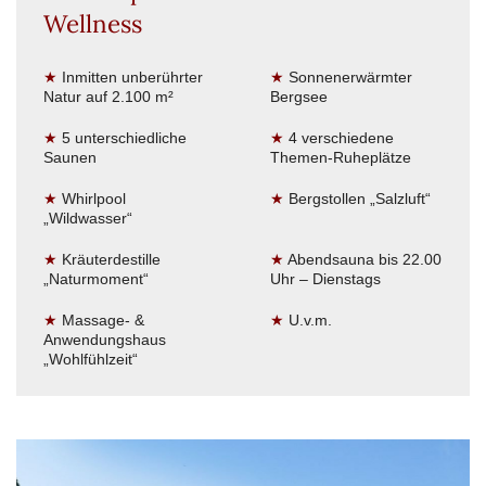
Wellness
★
Inmitten unberührter
★
Sonnenerwärmter
Natur auf 2.100 m²
Bergsee
★
5 unterschiedliche
★
4 verschiedene
Saunen
Themen-Ruheplätze
★
Whirlpool
★
Bergstollen „Salzluft“
„Wildwasser“
★
Kräuterdestille
★
Abendsauna bis 22.00
„Naturmoment“
Uhr – Dienstags
★
Massage- &
★
U.v.m.
Anwendungshaus
„Wohlfühlzeit“