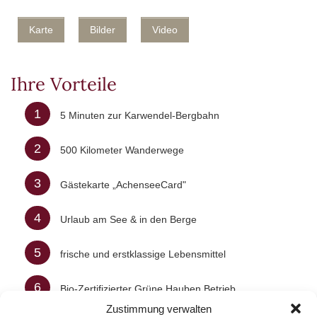
Karte
Bilder
Video
Ihre Vorteile
1
5 Minuten zur Karwendel-Bergbahn
2
500 Kilometer Wanderwege
3
Gästekarte „AchenseeCard"
4
Urlaub am See & in den Berge
5
frische und erstklassige Lebensmittel
6
Bio-Zertifizierter Grüne Hauben Betrieb
Zustimmung verwalten