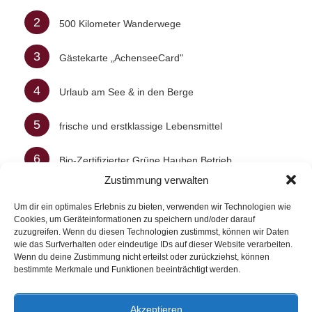
2
500 Kilometer Wanderwege
3
Gästekarte „AchenseeCard"
4
Urlaub am See & in den Berge
5
frische und erstklassige Lebensmittel
6
Bio-Zertifizierter Grüne Hauben Betrieb
Zustimmung verwalten
7
Spa-Bereich mit Whirlpool, Sauna uvm.
Um dir ein optimales Erlebnis zu bieten, verwenden wir Technologien wie
Cookies, um Geräteinformationen zu speichern und/oder darauf
8
Natur Spa auf der Alm
zuzugreifen. Wenn du diesen Technologien zustimmst, können wir Daten
wie das Surfverhalten oder eindeutige IDs auf dieser Website verarbeiten.
Wenn du deine Zustimmung nicht erteilst oder zurückziehst, können
bestimmte Merkmale und Funktionen beeinträchtigt werden.
Impressum & Datenschutzerklärung
Akzeptieren