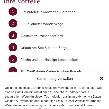
Ihre Vorteile
1
5 Minuten zur Karwendel-Bergbahn
2
500 Kilometer Wanderwege
3
Gästekarte „AchenseeCard"
4
Urlaub am See & in den Berge
5
frische und erstklassige Lebensmittel
6
Bio-Zertifizierter Grüne Hauben Betrieb
Zustimmung verwalten
7
Spa-Bereich mit Whirlpool, Sauna uvm.
Um dir ein optimales Erlebnis zu bieten, verwenden wir Technologien wie
Cookies, um Geräteinformationen zu speichern und/oder darauf
8
Natur Spa auf der Alm
zuzugreifen. Wenn du diesen Technologien zustimmst, können wir Daten
wie das Surfverhalten oder eindeutige IDs auf dieser Website verarbeiten.
Wenn du deine Zustimmung nicht erteilst oder zurückziehst, können