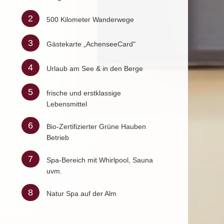
2
500 Kilometer Wanderwege
3
Gästekarte „AchenseeCard"
4
Urlaub am See & in den Berge
5
frische und erstklassige
Lebensmittel
6
Bio-Zertifizierter Grüne Hauben
Betrieb
7
Spa-Bereich mit Whirlpool, Sauna
uvm.
8
Natur Spa auf der Alm