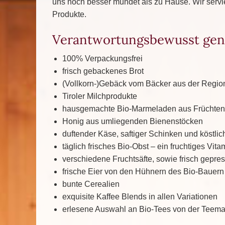
uns noch besser mundet als zu Hause. Wir serv
Produkte.
Verantwortungsbewusst gen
100% Verpackungsfrei
frisch gebackenes Brot
(Vollkorn-)Gebäck vom Bäcker aus der Regio
Tiroler Milchprodukte
hausgemachte Bio-Marmeladen aus Früchten d
Honig aus umliegenden Bienenstöcken
duftender Käse, saftiger Schinken und köstli
täglich frisches Bio-Obst – ein fruchtiges Vit
verschiedene Fruchtsäfte, sowie frisch gepr
frische Eier von den Hühnern des Bio-Bauern
bunte Cerealien
exquisite Kaffee Blends in allen Variationen
erlesene Auswahl an Bio-Tees von der Teema