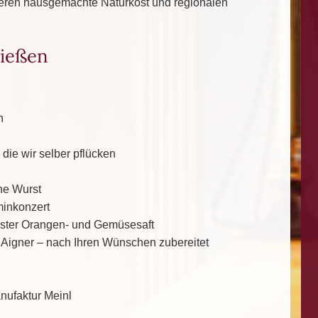
ieren hausgemachte Naturkost und regionalen
ießen
n
ie wir selber pflücken
che Wurst
aminkonzert
esster Orangen- und Gemüsesaft
 Aigner – nach Ihren Wünschen zubereitet
nufaktur Meinl