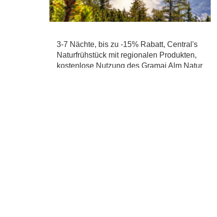
3-7 Nächte, bis zu -15% Rabatt, Central's
Naturfrühstück mit regionalen Produkten,
kostenlose Nutzung des Gramai Alm Natur
Spa´s mit 2.100m², uvm.
Details
für 3 Nächten pro Person ab
€ 312,00
Hinzufügen