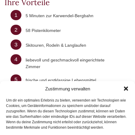
Ihre Vorteile
1
5 Minuten zur Karwendel-Bergbahn
2
58 Pistenkilometer
3
Skitouren, Rodeln & Langlaufen
4
liebevoll und geschmackvoll eingerichtete
Zimmer
5
frische und erstklassige Lebensmittel
Zustimmung verwalten
6
Bio-Zertifizierter Grüne Hauben Betrieb
Um dir ein optimales Erlebnis zu bieten, verwenden wir Technologien wie
Cookies, um Geräteinformationen zu speichern und/oder darauf
7
Spa-Bereich mit Whirlpool, Sauna uvm.
zuzugreifen. Wenn du diesen Technologien zustimmst, können wir Daten
wie das Surfverhalten oder eindeutige IDs auf dieser Website verarbeiten.
Wenn du deine Zustimmung nicht erteilst oder zurückziehst, können
bestimmte Merkmale und Funktionen beeinträchtigt werden.