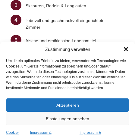
3
Skitouren, Rodeln & Langlaufen
4
liebevoll und geschmackvoll eingerichtete
Zimmer
5
frische und erstklassige Lebensmittel
Zustimmung verwalten
6
Bio-Zertifizierter Grüne Hauben Betrieb
Um dir ein optimales Erlebnis zu bieten, verwenden wir Technologien wie
Cookies, um Geräteinformationen zu speichern und/oder darauf
7
Spa-Bereich mit Whirlpool, Sauna uvm.
zuzugreifen. Wenn du diesen Technologien zustimmst, können wir Daten
wie das Surfverhalten oder eindeutige IDs auf dieser Website verarbeiten.
Wenn du deine Zustimmung nicht erteilst oder zurückziehst, können
bestimmte Merkmale und Funktionen beeinträchtigt werden.
Impressum & Datenschutzerklärung
Akzeptieren
Einstellungen ansehen
© 2026 Central Pertisau.
Landingpage
and
Ads Management
by
OMP Tools GmbH
Cookie-
Impressum &
Impressum &