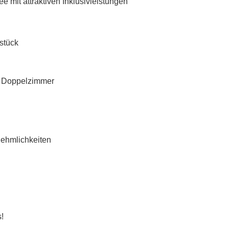
 mit attraktiven Inklusivleistungen
stück
m Doppelzimmer
nehmlichkeiten
!