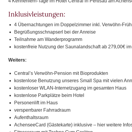
4 Kennenlern-Tage im Hotel Central in Pertisau am Achensee
Inklusivleistungen:
4 Übernachtungen im Doppelzimmer inkl. Verwöhn-Früh
Begrüßungsschnapserl bei der Anreise
Teilnahme am Wanderprogramm
kostenfreie Nutzung der Saunalandschaft ab 279,00€ i
Weiters:
Central’s Verwöhn-Pension mit Bioprodukten
kostenlose Benutzung unseres Small Spa mit vielen An
kostenloser WLAN-Internetzugang im gesamten Haus
kostenlose Parkplätze beim Hotel
Personenlift im Haus
versperrbarer Fahrradraum
Aufenthaltsraum
AchenseeCard (Gästekarte) inklusive – hier weitere Infos